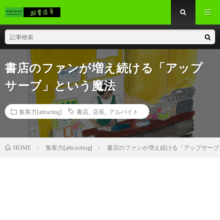
書店のファンが増え続ける「アップ
サーブ」という魔法
集客力[attracting]
書店
,
店長
,
アルバイト
集客力[attracting]
書店のファンが増え続ける「アップサーブ
HOME