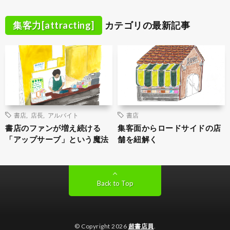
集客力[attracting]
カテゴリの最新記事
書店
,
店長
,
アルバイト
書店
書店のファンが増え続ける
集客面からロードサイドの店
「アップサーブ」という魔法
舗を紐解く
Back to Top
© Copyright 2026
超書店員
.