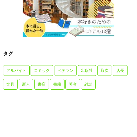
タグ
アルバイト
コミック
ベテラン
出版社
取次
店長
文具
新人
書店
書籍
著者
雑誌