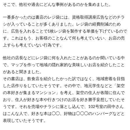
そこで、他社や過去にどんな事例があるのかを集めました。
一番多かったのは書店のレジ袋には、資格取得講座広告などのチラ
シが入っていることが多くありました。レジ袋の経費削減のため
に、広告を入れることで1枚レジ袋を製作する単価を下げているので
す。これはもう、お客様のことなんて何も考えていない、お店の売
上すらも考えていない行為です。
他社の店長などにレジ袋に何を入れたことがあるのか聞いている中
で、マップを作って地域の隠れ家的な美味しいお店を紹介したこと
があると聞きました。
その書店は、飲食店を紹介したかった訳ではなく、地域密着を目指
した店作りをしていたそうです。その中で、地元学生などと「架空
の本好きが集まるマンション」を考え、架空の住人が各階に住んで
おり、住人が好きな本や行きつけのお店を好き勝手妄想していたそ
うです。それを売場やチラシに落とし込んで、102号室の田中さん
はこんな人で、好きな本は◯◯、好物は◯◯◯のハンバーグなどと
表現していたそうです。