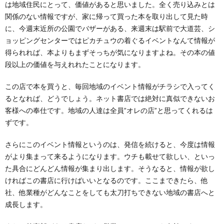
は地域住民にとって、価値があると思いました。全く売り込みとは
関係のない情報ですが、家に帰って買った本を取り出して見た時
に、今週末近所の公園でバザーがある、来週末は駅前で大道芸、シ
ョッピングセンターではピカチュウの着ぐるイベントなんて情報が
得られれば、本よりもまずそっちが気になりますよね。その本の値
段以上の価値を与えれれたことになります。
この店で本を買うと、毎回地域のイベント情報がチラシで入ってく
るとなれば、どうでしょう。ネット書店では絶対に真似できないお
客様への奉仕です。地域の人達は全員”オレの店”と思ってくれるは
ずです。
さらにこのイベント情報というのは、発信を続けると、今度は情報
がより集まって来るようになります。ウチも載せて欲しい、といっ
た具合にどんどん情報が集まり出します。そうなると、情報が欲し
ければこの書店に行けばいいとなるのです。ここまできたら、他
社、他業種がどんなことをしても太刀打ちできない地域の書店へと
成長します。